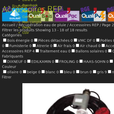
Livre d’or
Boutique
Pressbook
Accessoires REP
Blog
Panier
Commander
Mon compte
Accueil
/
Récupération eau de pluie
/
Accessoires REP
/ Page 2
Devis
Filtrer les produits
Showing 13 - 18 of 18 results
CGV
Catégories
Bois énergie
0
Pièces détachées
0
VMC DF
0
Poêles
0
Fumisterie
0
Atrerie
0
Air frais
0
Air chaud
0
Acce
Accessoires REP
4
Traitement eau
0
Ballons solaires
0
Fabriquants
DIXNEUF
0
EDILKAMIN
0
FROLING
0
HAAS-SOHN
0
Couleur
ollaire
0
beige
0
blanc
0
bleu
0
brun
0
gris
9
n
Filtrer