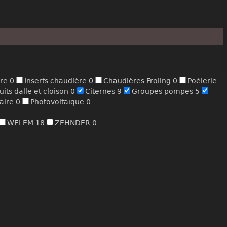
ère
0
Inserts chaudière
0
Chaudières Fröling
0
Poêlerie
its dalle et cloison
0
Citernes
9
Groupes pompes
5
taire
0
Photovoltaïque
0
WELEM
18
ZEHNDER
0