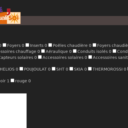
0
Foyers
0
Inserts
0
Poêles chaudière
0
Foyers chaudi
ssoires chauffage
0
Aéraulique
0
Conduits isolés
0
Condu
Capteurs solaires
0
Accessoires solaires
0
Accessoires sani
HELIOS
0
POUJOULAT
0
SHT
0
SKIA
0
THERMOROSSI
0
oir
1
rouge
0