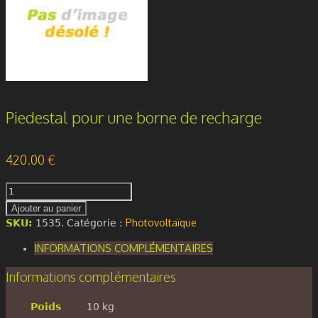
Piedestal pour une borne de recharge
420.00
€
quantité
de
Ajouter au panier
Piedestal
Photovoltaïque
SKU:
1535
.
Catégorie :
pour
une
INFORMATIONS COMPLÉMENTAIRES
borne
de
Informations complémentaires
recharge
Poids
10 kg