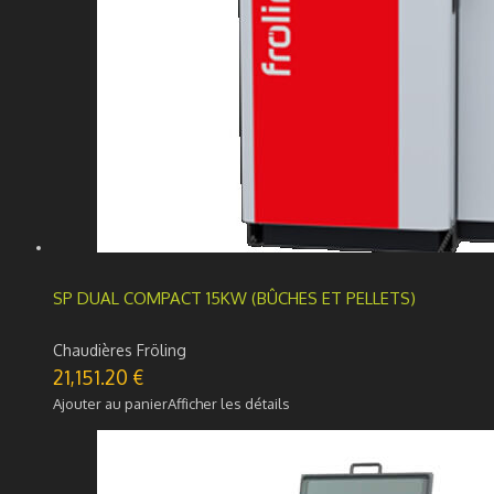
SP DUAL COMPACT 15KW (BÛCHES ET PELLETS)
Chaudières Fröling
21,151.20
€
Ajouter au panier
Afficher les détails