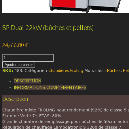
SP Dual 22kW (bûches et pellets)
24,616.80
€
quantité
de
Ajouter au panier
SP
Chaudières Fröling
Bûches
Pel
SKU:
483
.
Catégorie :
Mots-clés :
,
Dual
22kW
DESCRIPTION
(bûches
INFORMATIONS COMPLÉMENTAIRES
et
pellets)
Description
Chaudière mixte FROLING haut rendement (92%) de classe 5 
Flamme Verte 7*, ETAS: 80%
Grande chambre de remplissage pour bûches de 50cm, autoris
Régulation de chauffage Lambdatronic S 3200 de classe 7.