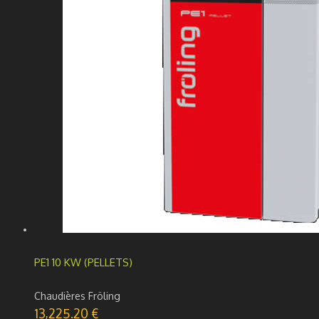
PE1 10 KW (PELLETS)
Chaudières Fröling
13,225.20
€