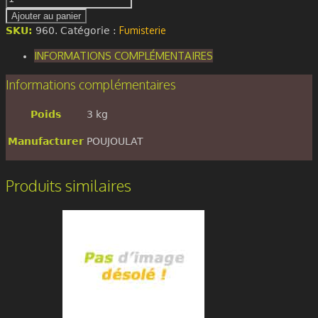
de
Ajouter au panier
Support
Fumisterie
SKU:
960
.
Catégorie :
galva
pour
INFORMATIONS COMPLÉMENTAIRES
tubage
Ø200mm
Informations complémentaires
Poids
3 kg
Manufacturer
POUJOULAT
Produits similaires