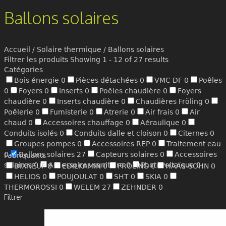
Ballons solaires
Accueil
/
Solaire thermique
/ Ballons solaires
Filtrer les produits
Showing 1 - 12 of 27 results
Catégories
Bois énergie
0
Pièces détachées
0
VMC DF
0
Poêles
0
Foyers
0
Inserts
0
Poêles chaudière
0
Foyers
chaudière
0
Inserts chaudière
0
Chaudières Fröling
0
Poêlerie
0
Fumisterie
0
Atrerie
0
Air frais
0
Air
chaud
0
Accessoires chauffage
0
Aéraulique
0
Conduits isolés
0
Conduits dalle et cloison
0
Citernes
0
Groupes pompes
0
Accessoires REP
0
Traitement eau
0
Ballons solaires
27
Capteurs solaires
0
Accessoires
Fabriquants
solaires
0
Accessoires sanitaire
0
Photovoltaïque
0
DIXNEUF
0
EDILKAMIN
0
FROLING
0
HAAS-SOHN
0
HELIOS
0
POUJOULAT
0
SHT
0
SKIA
0
THERMOROSSI
0
WELEM
27
ZEHNDER
0
Filtrer