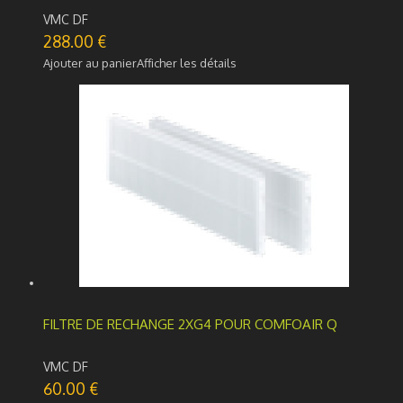
VMC DF
288.00
€
Ajouter au panier
Afficher les détails
FILTRE DE RECHANGE 2XG4 POUR COMFOAIR Q
VMC DF
60.00
€