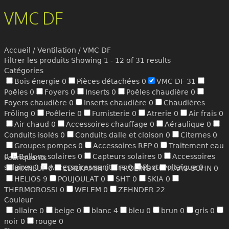
VMC DF
Accueil
/
Ventilation
/ VMC DF
Filtrer les produits
Showing 1 - 12 of 31 results
Catégories
Bois énergie
0
Pièces détachées
0
VMC DF
31
Poêles
0
Foyers
0
Inserts
0
Poêles chaudière
0
Foyers chaudière
0
Inserts chaudière
0
Chaudières
Fröling
0
Poêlerie
0
Fumisterie
0
Atrerie
0
Air frais
0
Air chaud
0
Accessoires chauffage
0
Aéraulique
0
Conduits isolés
0
Conduits dalle et cloison
0
Citernes
0
Groupes pompes
0
Accessoires REP
0
Traitement eau
0
Ballons solaires
0
Capteurs solaires
0
Accessoires
Fabriquants
solaires
0
Accessoires sanitaire
0
Photovoltaïque
0
DIXNEUF
0
EDILKAMIN
0
FROLING
0
HAAS-SOHN
0
HELIOS
9
POUJOULAT
0
SHT
0
SKIA
0
THERMOROSSI
0
WELEM
0
ZEHNDER
22
Couleur
ollaire
0
beige
0
blanc
4
bleu
0
brun
0
gris
0
noir
0
rouge
0