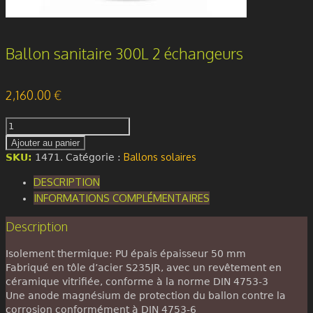
Ballon sanitaire 300L 2 échangeurs
2,160.00
€
quantité
de
Ajouter au panier
Ballon
Ballons solaires
SKU:
1471
.
Catégorie :
sanitaire
300L
DESCRIPTION
2
INFORMATIONS COMPLÉMENTAIRES
échangeurs
Description
Isolement thermique: PU épais épaisseur 50 mm
Fabriqué en tôle d’acier S235JR, avec un revêtement en
céramique vitrifiée, conforme à la norme DIN 4753-3
Une anode magnésium de protection du ballon contre la
corrosion conformément à DIN 4753-6